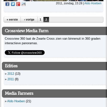
2011, zondag, 15:28
|
Aldo Hoeben
Pagina's
« eerste
‹ vorige
1
2
Crossview Media Farm
Crossview 360 laat de Zwarte Cross zien van binnenuit in 360 graden
interactieve panoramas.
Edities
2012
(13)
2011
(8)
Media Farmers
Aldo Hoeben
(21)