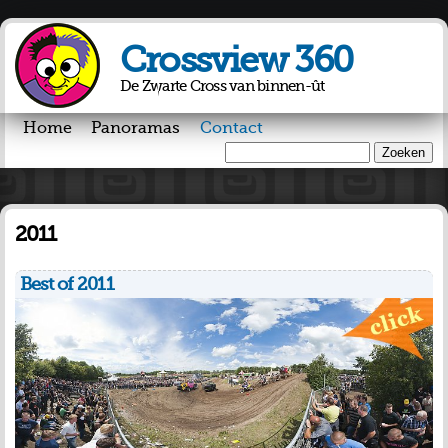
Overslaan
en naar
Crossview 360
de inhoud
gaan
De Zwarte Cross van binnen-ût
Home
Panoramas
Contact
Zoeken
Zoekveld
2011
Best of 2011