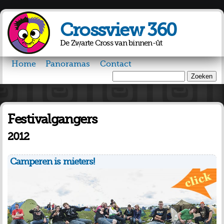
Overslaan
en naar
Crossview 360
de inhoud
gaan
De Zwarte Cross van binnen-ût
Home
Panoramas
Contact
Zoeken
Zoekveld
Festivalgangers
2012
Camperen is mieters!