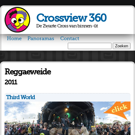
Overslaan
en naar
Crossview 360
de inhoud
gaan
De Zwarte Cross van binnen-ût
Home
Panoramas
Contact
Zoeken
Zoekveld
Reggaeweide
2011
Third World