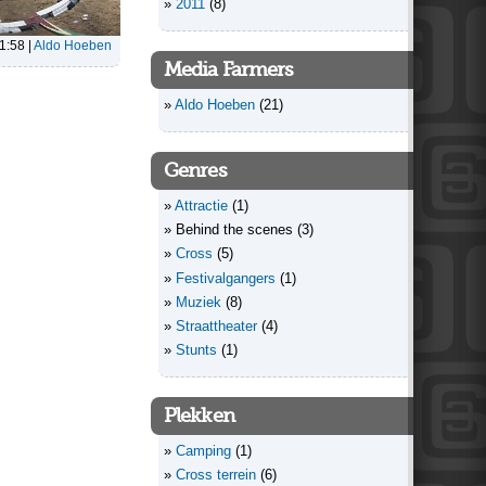
2011
(8)
11:58
|
Aldo Hoeben
Media Farmers
Aldo Hoeben
(21)
Genres
Attractie
(1)
Behind the scenes
(3)
Cross
(5)
Festivalgangers
(1)
Muziek
(8)
Straattheater
(4)
Stunts
(1)
Plekken
Camping
(1)
Cross terrein
(6)