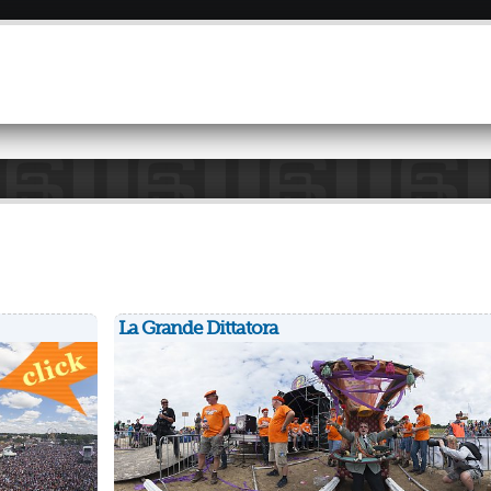
Overslaan
en naar
de inhoud
gaan
La Grande Dittatora