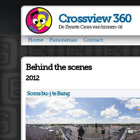
Crossview 360
De Zwarte Cross van binnen-ût
Home
Panoramas
Contact
Behind the scenes
2012
Soms bu-j te Bang