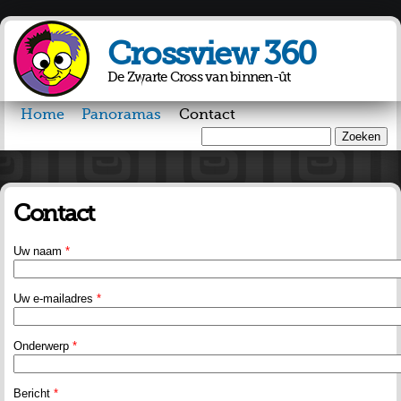
Overslaan
en naar
Crossview 360
de inhoud
gaan
De Zwarte Cross van binnen-ût
Home
Panoramas
Contact
Zoeken
Zoekveld
Contact
Uw naam
*
Uw e-mailadres
*
Onderwerp
*
Bericht
*