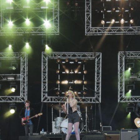
Overslaan
en naar
de inhoud
gaan