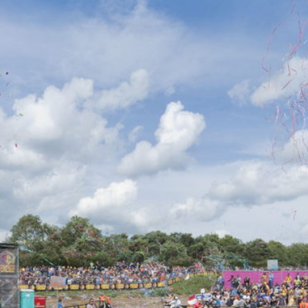
Overslaan
en naar
de inhoud
gaan