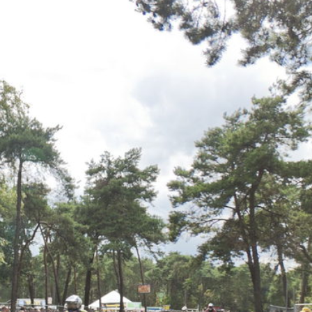
Overslaan
en naar
de inhoud
gaan