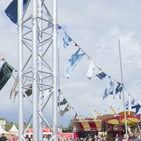
Overslaan
en naar
de inhoud
gaan