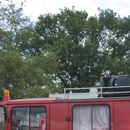
Overslaan
en naar
de inhoud
gaan