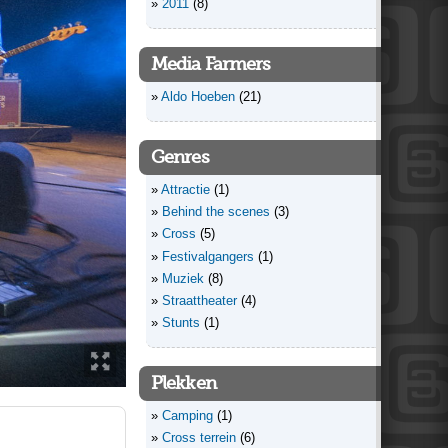
2011
(8)
Media Farmers
Aldo Hoeben
(21)
Genres
Attractie
(1)
Behind the scenes
(3)
Cross
(5)
Festivalgangers
(1)
Muziek
(8)
Straattheater
(4)
Stunts
(1)
Plekken
Camping
(1)
Cross terrein
(6)