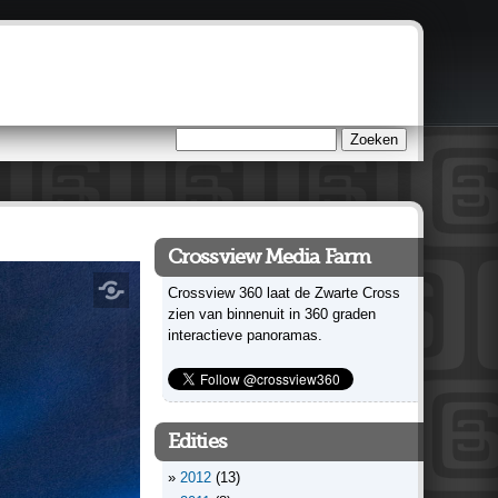
Zoeken
Zoekveld
Crossview Media Farm
Crossview 360 laat de Zwarte Cross
zien van binnenuit in 360 graden
interactieve panoramas.
Edities
2012
(13)